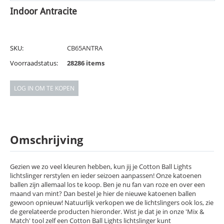
Indoor Antracite
SKU:
CB65ANTRA
Voorraadstatus:
28286 items
LOG IN OM TE KOPEN
Omschrijving
Gezien we zo veel kleuren hebben, kun jij je Cotton Ball Lights
lichtslinger rerstylen en ieder seizoen aanpassen! Onze katoenen
ballen zijn allemaal los te koop. Ben je nu fan van roze en over een
maand van mint? Dan bestel je hier de nieuwe katoenen ballen
gewoon opnieuw! Natuurlijk verkopen we de lichtslingers ook los, zie
de gerelateerde producten hieronder. Wist je dat je in onze 'Mix &
Match' tool zelf een Cotton Ball Lights lichtslinger kunt