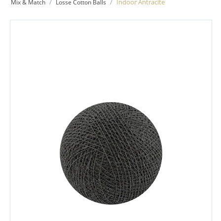
/
/
Indoor Antracite
Mix & Match
Losse Cotton Balls