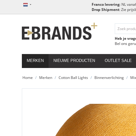
Franco levering
: NL vanaf
Drop Shipment
: Zie prij
Heb je vrag
Bel ons ger
MERKEN
NIEUWE PRODUCTEN
OUTLET SALE
/
/
/
/
Home
Merken
Cotton Ball Lights
Binnenverlichting
Mi