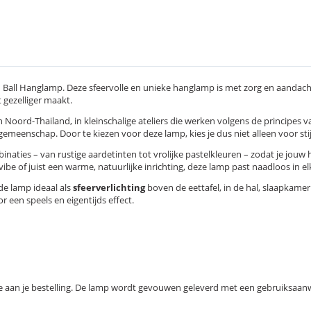
on Ball Hanglamp. Deze sfeervolle en unieke hanglamp is met zorg en aandac
 gezelliger maakt.
Noord-Thailand, in kleinschalige ateliers die werken volgens de principes 
gemeenschap. Door te kiezen voor deze lamp, kies je dus niet alleen voor sti
naties – van rustige aardetinten tot vrolijke pastelkleuren – zodat je jouw
e of juist een warme, natuurlijke inrichting, deze lamp past naadloos in elk
 de lamp ideaal als
sfeerverlichting
boven de eettafel, in de hal, slaapkamer
een speels en eigentijds effect.
toe aan je bestelling. De lamp wordt gevouwen geleverd met een gebruiksaanw