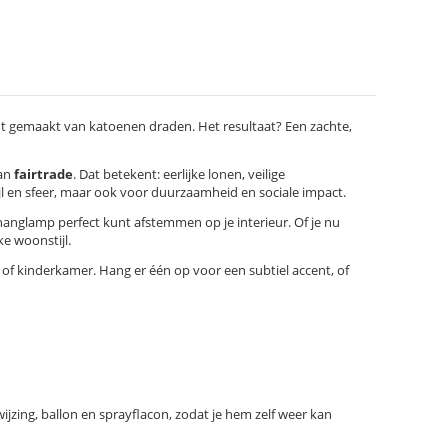
ht gemaakt van katoenen draden. Het resultaat? Een zachte,
van
fairtrade
. Dat betekent: eerlijke lonen, veilige
jl en sfeer, maar ook voor duurzaamheid en sociale impact.
 hanglamp perfect kunt afstemmen op je interieur. Of je nu
e woonstijl.
 of kinderkamer. Hang er één op voor een subtiel accent, of
ijzing, ballon en sprayflacon, zodat je hem zelf weer kan