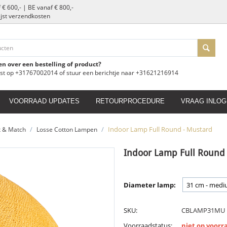
 € 600,- | BE vanaf € 800,-
slijst verzendkosten
en over een bestelling of product?
ust op +31767002014 of stuur een berichtje naar +31621216914
VOORRAAD UPDATES
RETOURPROCEDURE
VRAAG INLOG
/
/
Indoor Lamp Full Round - Mustard
x & Match
Losse Cotton Lampen
Indoor Lamp Full Round
Diameter lamp:
SKU:
CBLAMP31MU
Voorraadstatus:
niet op voorr