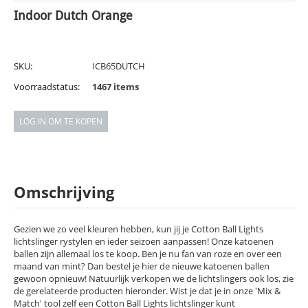
Indoor Dutch Orange
SKU:
ICB65DUTCH
Voorraadstatus:
1467 items
LOG IN OM TE KOPEN
Omschrijving
Gezien we zo veel kleuren hebben, kun jij je Cotton Ball Lights
lichtslinger rystylen en ieder seizoen aanpassen! Onze katoenen
ballen zijn allemaal los te koop. Ben je nu fan van roze en over een
maand van mint? Dan bestel je hier de nieuwe katoenen ballen
gewoon opnieuw! Natuurlijk verkopen we de lichtslingers ook los, zie
de gerelateerde producten hieronder. Wist je dat je in onze 'Mix &
Match' tool zelf een Cotton Ball Lights lichtslinger kunt