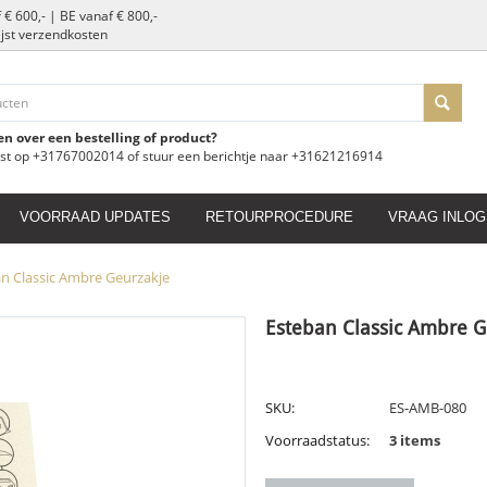
 € 600,- | BE vanaf € 800,-
slijst verzendkosten
en over een bestelling of product?
ust op +31767002014 of stuur een berichtje naar +31621216914
VOORRAAD UPDATES
RETOURPROCEDURE
VRAAG INLOG
n Classic Ambre Geurzakje
Esteban Classic Ambre G
SKU:
ES-AMB-080
Voorraadstatus:
3 items