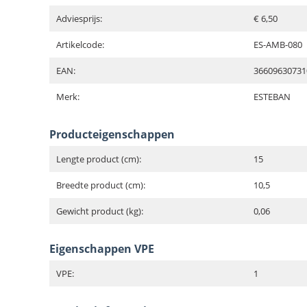
Adviesprijs:
€ 6,50
Artikelcode:
ES-AMB-080
EAN:
36609630731
Merk:
ESTEBAN
Producteigenschappen
Lengte product (cm):
15
Breedte product (cm):
10,5
Gewicht product (kg):
0,06
Eigenschappen VPE
VPE:
1