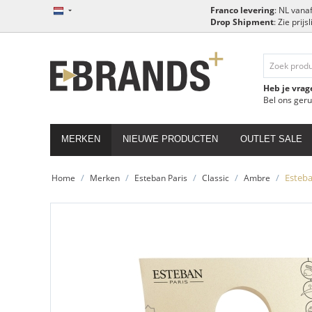
Franco levering
: NL vanaf
Drop Shipment
: Zie prij
Heb je vrag
Bel ons ger
MERKEN
NIEUWE PRODUCTEN
OUTLET SALE
/
/
/
/
/
Esteba
Home
Merken
Esteban Paris
Classic
Ambre