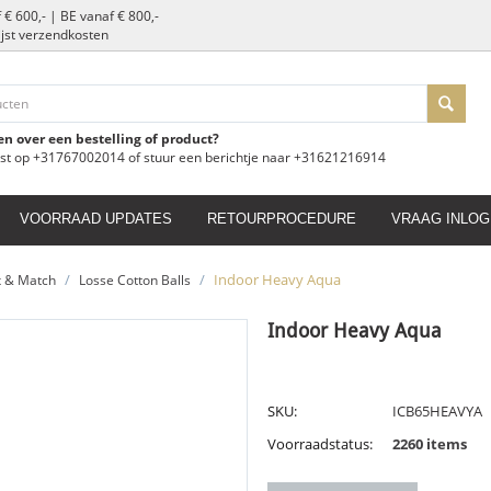
 € 600,- | BE vanaf € 800,-
slijst verzendkosten
en over een bestelling of product?
ust op +31767002014 of stuur een berichtje naar +31621216914
VOORRAAD UPDATES
RETOURPROCEDURE
VRAAG INLOG
/
/
Indoor Heavy Aqua
x & Match
Losse Cotton Balls
Indoor Heavy Aqua
SKU:
ICB65HEAVYA
Voorraadstatus:
2260 items