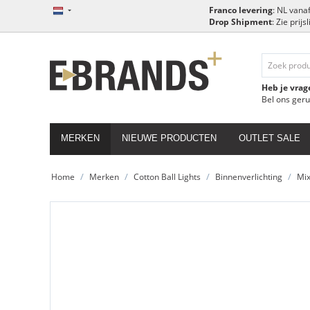
Franco levering
: NL vanaf
Drop Shipment
: Zie prij
Heb je vrag
Bel ons ger
MERKEN
NIEUWE PRODUCTEN
OUTLET SALE
/
/
/
/
Home
Merken
Cotton Ball Lights
Binnenverlichting
Mi