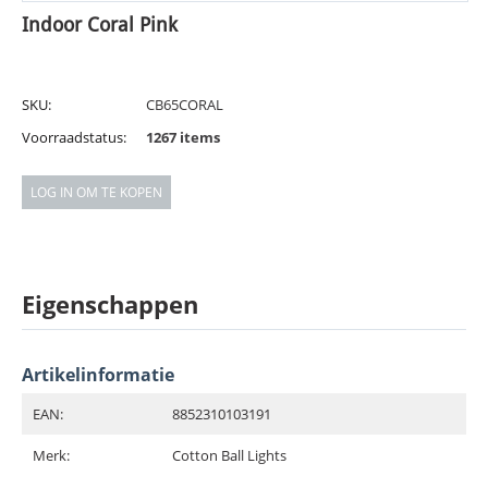
Indoor Coral Pink
SKU:
CB65CORAL
Voorraadstatus:
1267 items
LOG IN OM TE KOPEN
Eigenschappen
Artikelinformatie
EAN:
8852310103191
Merk:
Cotton Ball Lights