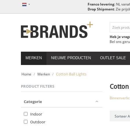
Franco levering
: NL vanaf
Drop Shipment
: Zie prij
Heb je vrag
Bel ons ger
MERKEN
NIEUWE PRODUCTEN
OUTLET SALE
/
/
Cotton Ball Lights
Home
Merken
Cotton 
PRODUCT FILTERS
Binnenverlic
Categorie
Indoor
Sorteer A
Outdoor