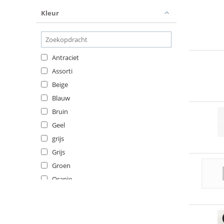
Kleur
Antraciet
Assorti
Beige
Blauw
Bruin
Geel
grijs
Grijs
Groen
Oranje
Paars
Rood
Roze