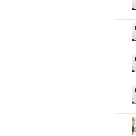
Roze
Wit
Zwart