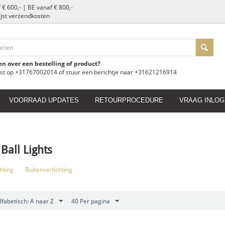
 € 600,- | BE vanaf € 800,-
slijst verzendkosten
en over een bestelling of product?
ust op +31767002014 of stuur een berichtje naar +31621216914
VOORRAAD UPDATES
RETOURPROCEDURE
VRAAG INLOG
Ball Lights
hting
Buitenverlichting
lfabetisch: A naar Z
40 Per pagina