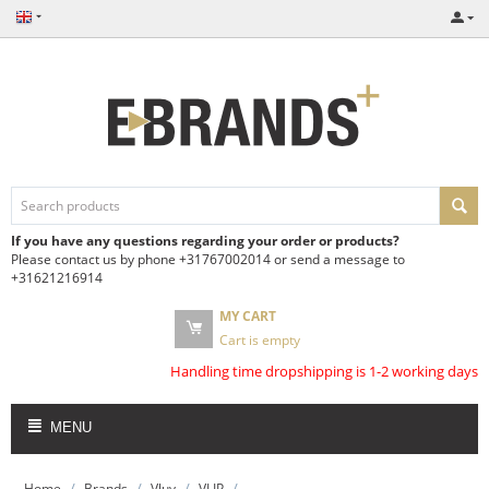
If you have any questions regarding your order or products?
Please contact us by phone +31767002014 or send a message to
+31621216914
MY CART
Cart is empty
Handling time dropshipping is 1-2 working days
MENU
/
/
/
/
Home
Brands
Vluv
VLIP