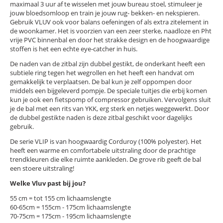
maximaal 3 uur af te wisselen met jouw bureau stoel, stimuleer je
jouw bloedsomloop en train je jouw rug- bekken- en nekspieren.
Gebruik VLUV ook voor balans oefeningen of als extra zitelement in
de woonkamer. Het is voorzien van een zeer sterke, naadloze en Pht
vrije PVC binnenbal en door het strakke design en de hoogwaardige
stoffen is het een echte eye-catcher in huis.
De naden van de zitbal zijn dubbel gestikt, de onderkant heeft een
subtiele ring tegen het wegrollen en het heeft een handvat om
gemakkelijk te verplaatsen. De bal kun je zelf oppompen door
middels een bijgeleverd pompje. De speciale tuitjes die erbij komen
kun je ook een fietspomp of compressor gebruiken. Vervolgens sluit
je de bal met een rits van YKK, erg sterk en netjes weggewerkt. Door
de dubbel gestikte naden is deze zitbal geschikt voor dagelijks
gebruik.
De serie VLIP is van hoogwaardig Corduroy (100% polyester). Het
heeft een warme en comfortabele uitstraling door de prachtige
trendkleuren die elke ruimte aankleden. De grove rib geeft de bal
een stoere uitstraling!
Welke Vluv past bij jou?
55 cm = tot 155 cm lichaamslengte
60-65cm = 155cm - 175cm lichaamslengte
70-75cm = 175cm - 195cm lichaamslengte