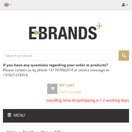
If you have any questions regarding your order or products?
Please contact us by phone +31767002014 or send a message to
+31621216914
MY CART
Cart is empty
Handling time dropshipping is 1-2 working days
MENU
/
/
/
/
Home
Brands
Vluv
VLIP