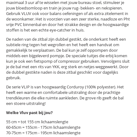
maximaal 3 uur af te wisselen met jouw bureau stoel, stimuleer je
jouw bloedsomloop en train je jouw rug- bekken- en nekspieren.
Gebruik VLUV ook voor balans oefeningen of als extra zitelement in
de woonkamer. Het is voorzien van een zeer sterke, naadloze en Pht
vrije PVC binnenbal en door het strakke design en de hoogwaardige
stoffen is het een echte eye-catcher in huis.
De naden van de zitbal zijn dubbel gestikt, de onderkant heeft een
subtiele ring tegen het wegrollen en het heeft een handvat om
gemakkelijk te verplaatsen. De bal kun je zelf oppompen door
middels een bijgeleverd pompje. De speciale tuitjes die erbij komen
kun je ook een fietspomp of compressor gebruiken. Vervolgens sluit
je de bal met een rits van YKK, erg sterk en netjes weggewerkt. Door
de dubbel gestikte naden is deze zitbal geschikt voor dagelijks
gebruik.
De serie VLIP is van hoogwaardig Corduroy (100% polyester). Het
heeft een warme en comfortabele uitstraling door de prachtige
trendkleuren die elke ruimte aankleden. De grove rib geeft de bal
een stoere uitstraling!
Welke Vluv past bij jou?
55 cm = tot 155 cm lichaamslengte
60-65cm = 155cm - 175cm lichaamslengte
70-75cm = 175cm - 195cm lichaamslengte